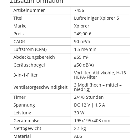
Zusatzinformation
Artikelnummer
7456
Titel
Luftreiniger Xplorer 5
Marke
Xplorer
Preis
249,00 €
CADR
90 m³/h
Luftstrom (CFM)
1,5 m³/min
Abdeckungsbereich
≤55 m²
Geräuschpegel
≤50 dB(A)
Vorfilter, Aktivkohle, H-13
3-in-1-Filter
HEPA-Filter
3 Modi (hoch – mittel –
Ventilatorgeschwindigkeit
niedrig)
Timer
2/4/8 Stunden
Spannung
DC 12 V | 1,5 A
Leistung
30 W
Gerätemaße
195x195x403 mm
Nettogewicht
2,1 kg
Material
ABS