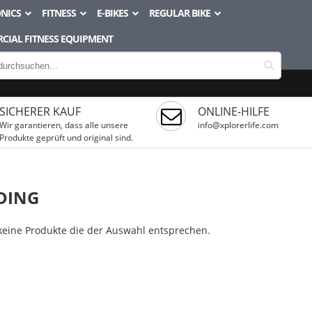
NICS
FITNESS
E-BIKES
REGULAR BIKE
CIAL FITNESS EQUIPMENT
SICHERER KAUF
ONLINE-HILFE
Wir garantieren, dass alle unsere
info@xplorerlife.com
Produkte geprüft und original sind.
DING
 keine Produkte die der Auswahl entsprechen.