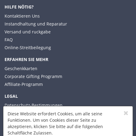
HILFE NÖTIG?
Kontaktieren Uns
Instandhaltung und Reparatur
Versand und ruckgabe
FAQ
Online-Streitbeilegung
ERFAHREN SIE MEHR
Geschenkkarten
Corporate Gifting Programm
Affiliate-Programm
LEGAL
Datenschutz-Bestimmungen
Allgemeine Geschäftsbedingungen
Diese Website erfordert Cookies, um alle seine
Funktionen. Um von Cookies dieser Seite zu
akzeptieren, klicken Sie bitte auf die folgenden
Schaltfläche Zulassen.