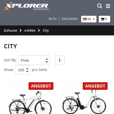
BLOG
EINLOGGEN
0
DE
Zuhause
e-bikes
City
CITY
Sort By:
Show:
pro Seite
ANGEBOT
ANGEBOT