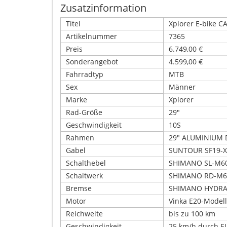
Zusatzinformation
Titel
Xplorer E-bike C
Artikelnummer
7365
Preis
6.749,00 €
Sonderangebot
4.599,00 €
Fahrradtyp
MTB
Sex
Männer
Marke
Xplorer
Rad-Größe
29"
Geschwindigkeit
10S
Rahmen
29" ALUMINIUM 
Gabel
SUNTOUR SF19-X
Schalthebel
SHIMANO SL-M6
Schaltwerk
SHIMANO RD-M6
Bremse
SHIMANO HYDRA
Motor
Vinka E20-Modell
Reichweite
bis zu 100 km
Geschwindigkeit
25 km/h durch E