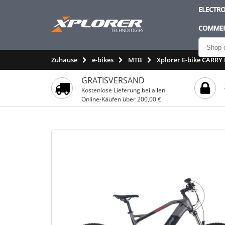
ELECTRO
COMMER
Zuhause
e-bikes
MTB
Xplorer E-bike CARRY
GRATISVERSAND
Kostenlose Lieferung bei allen
Online-Käufen über 200,00 €