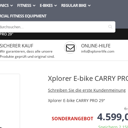
NICS
FITNESS
E-BIKES
REGULAR BIKE
CIAL FITNESS EQUIPMENT
 PRO 29"
SICHERER KAUF
ONLINE-HILFE
Wir garantieren, dass alle unsere
info@xplorerlife.com
Produkte geprüft und original sind.
Xplorer E-bike CARRY PR
Schreiben Sie die erste Kundenmeinung
Xplorer E-bike CARRY PRO 29"
6.
4.599,
SONDERANGEBOT
Speichern 2.15