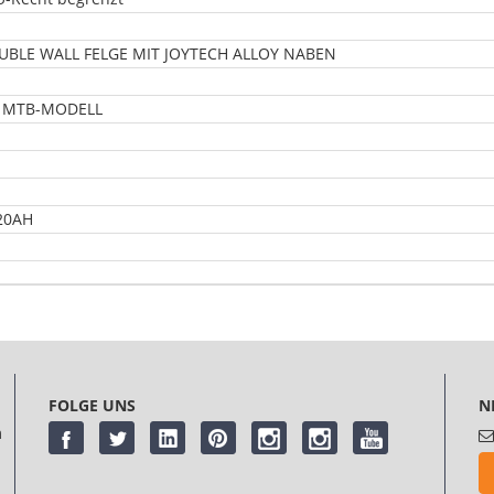
UBLE WALL FELGE MIT JOYTECH ALLOY NABEN
G MTB-MODELL
20AH
meinung
abgeben. Bitte
melden Sie sich an
oder
registrieren Sie sich
FOLGE UNS
N
m