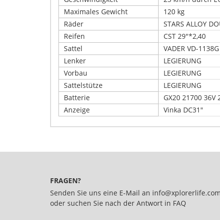
Maximales Gewicht
120 kg
Räder
STARS ALLOY DO
Reifen
CST 29"*2,40
Sattel
VADER VD-1138
Lenker
LEGIERUNG
Vorbau
LEGIERUNG
Sattelstütze
LEGIERUNG
Batterie
GX20 21700 36V 
Anzeige
Vinka DC31"
Schreiben Sie Ihre eigene Kunden
Details
Nur registrierte Benutzer können Bewertungen 
Xplorer E-bike CARRY PRO 29"
FRAGEN?
Senden Sie uns eine E-Mail an
info@xplorerlife.co
oder suchen Sie nach der Antwort in
FAQ