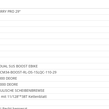
ARRY PRO 29"
DUAL SUS BOOST EBIKE
CM34-BOOST-RL-DS-15LQC-110-29
000 DEORE
000 DEORE
ULISCHE SCHEIBENBREMSE
 mit 11/128"*38T Kettenblatt
U-Recht begrenzt