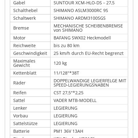
Gabel
SUNTOUR XCM-HLO-DS－27,5
Schalthebel
SHIMANO ASLM3000RC 9S
Schaltwerk
SHIMANO ARDM3100SGS
MECHANISCHE SCHEIBENBREMSE
Bremse
von SHIMANO
Motor
BAFANG SWX02 Heckmodell
Reichweite
bis zu 80 km
Geschwindigkeit
25 km/h durch EU-Recht begrenzt
Maximales
120 kg
Gewicht
Kettenblatt
11/128"*38T
DOPPELWANDIGE LEGIERFELGE MIT
Räder
SPEED-LEGIERUNGSNABEN
Reifen
CST 27,5"*2,25
Sattel
VADER MTB-MODELL
Lenker
LEGIERUNG
Vorbau
LEGIERUNG
Sattelstütze
LEGIERUNG
Batterie
PM1 36V 13AH