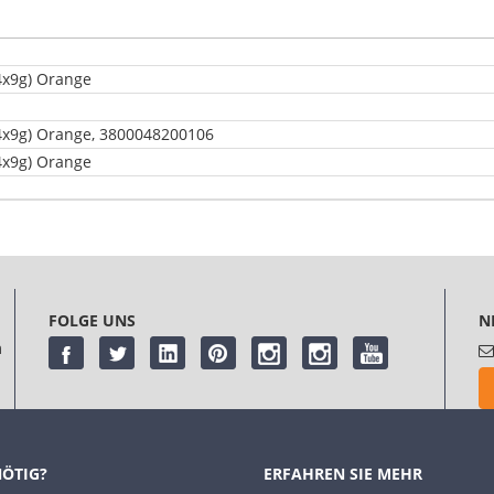
24x9g) Orange
24x9g) Orange, 3800048200106
24x9g) Orange
meinung
abgeben. Bitte
melden Sie sich an
oder
registrieren Sie sich
FOLGE UNS
N
m
NÖTIG?
ERFAHREN SIE MEHR