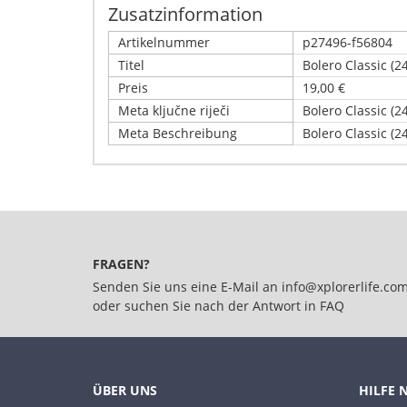
Zusatzinformation
Artikelnummer
p27496-f56804
Titel
Bolero Classic (
Preis
19,00 €
Meta ključne riječi
Bolero Classic (
Meta Beschreibung
Bolero Classic (
Schreiben Sie Ihre eigene Kunden
Details
Nur registrierte Benutzer können Bewertungen 
Bolero Classic (24x9g) Orange
FRAGEN?
Senden Sie uns eine E-Mail an
info@xplorerlife.co
oder suchen Sie nach der Antwort in
FAQ
ÜBER UNS
HILFE 