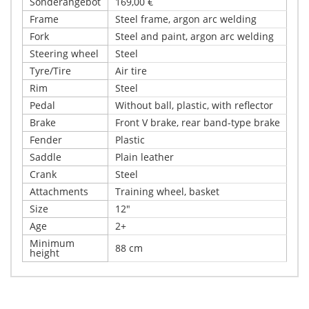
Sonderangebot
169,00 €
Frame
Steel frame, argon arc welding
Fork
Steel and paint, argon arc welding
Steering wheel
Steel
Tyre/Tire
Air tire
Rim
Steel
Pedal
Without ball, plastic, with reflector
Brake
Front V brake, rear band-type brake
Fender
Plastic
Saddle
Plain leather
Crank
Steel
Attachments
Training wheel, basket
Size
12"
Age
2+
Minimum
88 cm
height
Schreiben Sie Ihre eigene
Details