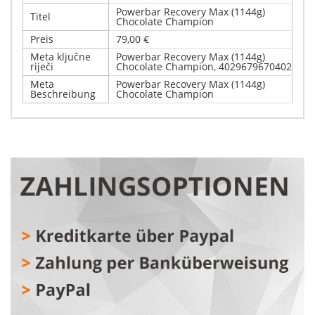
Powerbar Recovery Max (1144g)
Titel
Chocolate Champion
Preis
79,00 €
Meta ključne
Powerbar Recovery Max (1144g)
riječi
Chocolate Champion, 4029679670402
Meta
Powerbar Recovery Max (1144g)
Beschreibung
Chocolate Champion
Schreiben Sie Ihre eigene
Details
Kundenmeinung
Powerbar Recovery Max (1144g) Chocolate Champion
Nur registrierte Benutzer können Bewertungen
abgeben. Bitte
melden Sie sich an
oder
registrieren Sie
sich