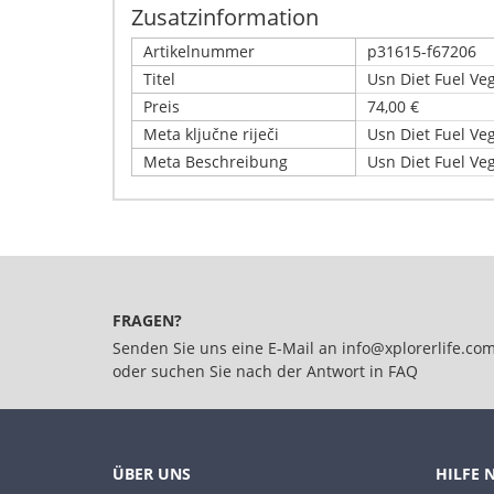
Zusatzinformation
Artikelnummer
p31615-f67206
Titel
Usn Diet Fuel Ve
Preis
74,00 €
Meta ključne riječi
Usn Diet Fuel Ve
Meta Beschreibung
Usn Diet Fuel Ve
Schreiben Sie Ihre eigene Kunden
Details
Nur registrierte Benutzer können Bewertungen 
Usn Diet Fuel Vegan (880g) Strawberry
FRAGEN?
Senden Sie uns eine E-Mail an
info@xplorerlife.co
oder suchen Sie nach der Antwort in
FAQ
ÜBER UNS
HILFE 