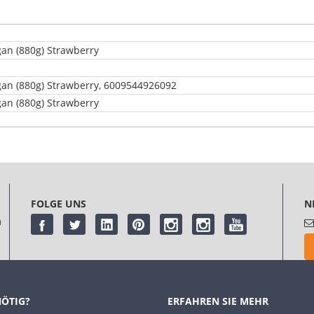
gan (880g) Strawberry
gan (880g) Strawberry, 6009544926092
gan (880g) Strawberry
meinung
abgeben. Bitte
melden Sie sich an
oder
registrieren Sie sich
FOLGE UNS
N
m
NÖTIG?
ERFAHREN SIE MEHR