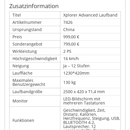
Zusatzinformation
Titel
Xplorer Advanced Laufband
Artikelnummer
7426
Ursprungsland
China
Preis
999,00 €
Sonderangebot
799,00 €
Wirkleistung
2 PS
Höchstgeschwindigkeit
16 km/h
Neigung
Ja – 12 Stufen
Lauffläche
1230*420mm
Maximales
130 kg
Benutzergewicht
Laufbandgröße
2500 x 420 x T1,4 mm
LED-Bildschirm mit
Monitor
mehreren Tastaturen
Geschwindigkeit, Zeit,
Distanz, Kalorien,
Herzfrequenz, Steigung, USB,
Funktionen
BLUETOOTH 4.2,
Lautsprecher, 12