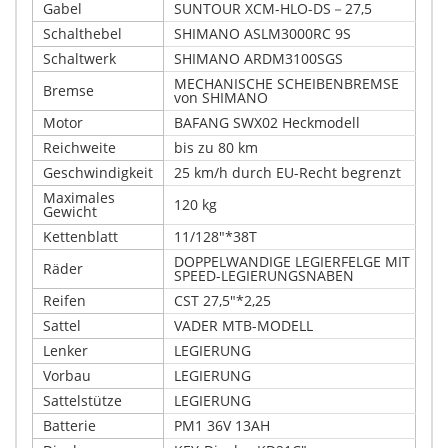
Gabel
SUNTOUR XCM-HLO-DS－27,5
Schalthebel
SHIMANO ASLM3000RC 9S
Schaltwerk
SHIMANO ARDM3100SGS
MECHANISCHE SCHEIBENBREMSE
Bremse
von SHIMANO
Motor
BAFANG SWX02 Heckmodell
Reichweite
bis zu 80 km
Geschwindigkeit
25 km/h durch EU-Recht begrenzt
Maximales
120 kg
Gewicht
Kettenblatt
11/128"*38T
DOPPELWANDIGE LEGIERFELGE MIT
Räder
SPEED-LEGIERUNGSNABEN
Reifen
CST 27,5"*2,25
Sattel
VADER MTB-MODELL
Lenker
LEGIERUNG
Vorbau
LEGIERUNG
Sattelstütze
LEGIERUNG
Batterie
PM1 36V 13AH