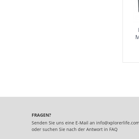
M
Liq
U
FRAGEN?
Senden Sie uns eine E-Mail an
info@xplorerlife.co
oder suchen Sie nach der Antwort in
FAQ