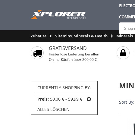
ELECTRO
COMMER
Zuhause
Vitamins, Minerals & Health
Minerals
GRATISVERSAND
Kostenlose Lieferung bei allen
Online-Käufen über 200,00 €
MIN
CURRENTLY SHOPPING BY:
Preis:
50,00 € - 59,99 €
Sort By:
ALLES LÖSCHEN