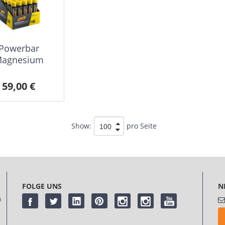
Powerbar
agnesium
uid Ampoules
(20x25ml)
59,00 €
nflavoured
Show:
pro Seite
FOLGE UNS
N
m